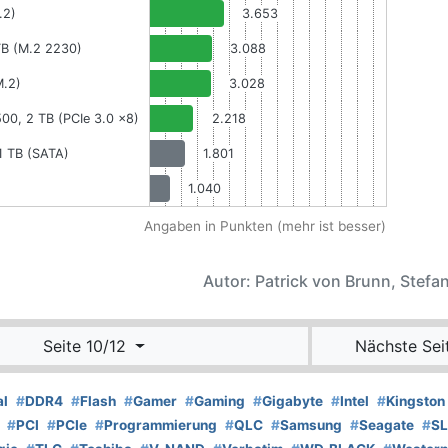
.2)
3.653
TB (M.2 2230)
3.088
M.2)
3.028
00, 2 TB (PCIe 3.0 x8)
2.218
1 TB (SATA)
1.801
1.040
Angaben in Punkten (mehr ist besser)
Autor: Patrick von Brunn, Stefan
Seite 10/12
Nächste Sei
al
#
DDR4
#
Flash
#
Gamer
#
Gaming
#
Gigabyte
#
Intel
#
Kingston
#
PCI
#
PCIe
#
Programmierung
#
QLC
#
Samsung
#
Seagate
#
S