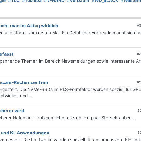
gie
#
TLC
#
Toshiba
#
V-NAND
#
Verbatim
#
WD_BLACK
#
Western
ht man im Alltag wirklich
05
 und startet zum ersten Mal. Ein Gefühl der Vorfreude macht sich bre
efasst
03
 spannende Themen im Bereich Newsmeldungen sowie interessante Art
erscale-Rechenzentren
03
rgestellt. Die NVMe-SSDs im E1.S-Formfaktor wurden speziell für GP
twickelt und...
cherer wird
3
icherer Hafen an – trotzdem lohnt es sich, ein paar Stellschrauben...
e- und KI-Anwendungen
3
orgestellt. Die Laufwerke wurden speziell für anspruchsvolle KI- und