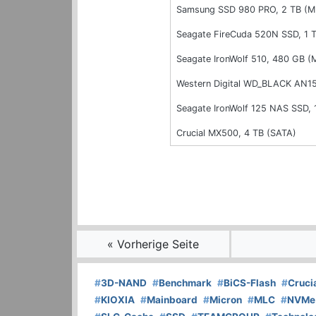
Samsung SSD 980 PRO, 2 TB (M
Seagate FireCuda 520N SSD, 1 
Seagate IronWolf 510, 480 GB (
Western Digital WD_BLACK AN15
Seagate IronWolf 125 NAS SSD, 
Crucial MX500, 4 TB (SATA)
« Vorherige Seite
#
3D-NAND
#
Benchmark
#
BiCS-Flash
#
Cruci
#
KIOXIA
#
Mainboard
#
Micron
#
MLC
#
NVMe