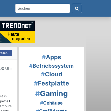
eilen!
#
Apps
#
Betriebssystem
00 Uhr
#
Cloud
#
Festplatte
#
Gaming
t in
peziell
#
Gehäuse
parcours