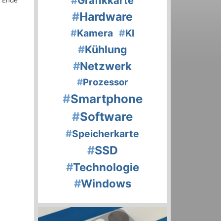
#
Grafikkarte
t Ende
#
Hardware
#
Kamera
#
KI
#
Kühlung
#
Netzwerk
#
Prozessor
#
Smartphone
#
Software
#
Speicherkarte
#
SSD
#
Technologie
#
Windows