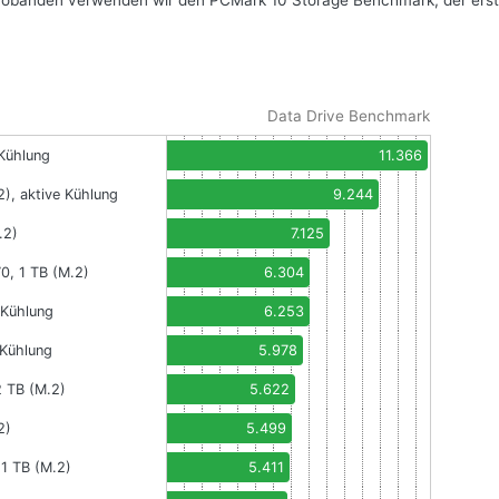
robanden verwenden wir den PCMark 10 Storage Benchmark, der ers
Data Drive Benchmark
 Kühlung
11.366
), aktive Kühlung
9.244
.2)
7.125
0, 1 TB (M.2)
6.304
 Kühlung
6.253
 Kühlung
5.978
 TB (M.2)
5.622
2)
5.499
 1 TB (M.2)
5.411