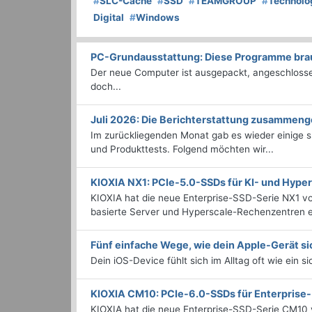
#
SLC-Cache
#
SSD
#
TEAMGROUP
#
Technolo
Digital
#
Windows
PC-Grundausstattung: Diese Programme brauc
Der neue Computer ist ausgepackt, angeschlossen
doch...
Juli 2026: Die Bericht­erstattung zusammeng
Im zurückliegenden Monat gab es wieder einige
und Produkttests. Folgend möchten wir...
KIOXIA NX1: PCIe-5.0-SSDs für KI- und Hyp
KIOXIA hat die neue Enterprise-SSD-Serie NX1 vo
basierte Server und Hyperscale-Rechenzentren en
Fünf einfache Wege, wie dein Apple-Gerät si
Dein iOS-Device fühlt sich im Alltag oft wie ein s
KIOXIA CM10: PCIe-6.0-SSDs für Enterpris
KIOXIA hat die neue Enterprise-SSD-Serie CM10 v