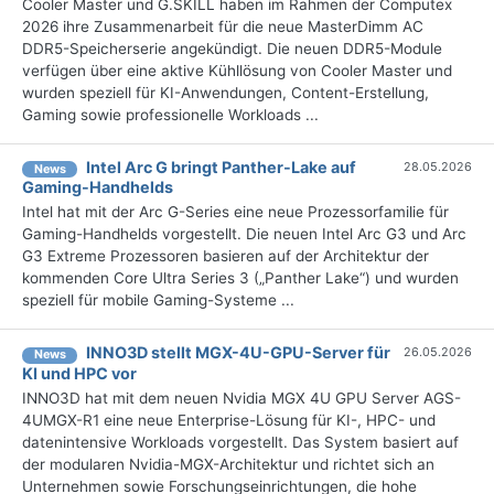
Cooler Master und G.SKILL haben im Rahmen der Computex
2026 ihre Zusammenarbeit für die neue MasterDimm AC
DDR5-Speicherserie angekündigt. Die neuen DDR5-Module
verfügen über eine aktive Kühllösung von Cooler Master und
wurden speziell für KI-Anwendungen, Content-Erstellung,
Gaming sowie professionelle Workloads ...
Intel Arc G bringt Panther-Lake auf
28.05.2026
News
Gaming-Handhelds
Intel hat mit der Arc G-Series eine neue Prozessorfamilie für
Gaming-Handhelds vorgestellt. Die neuen Intel Arc G3 und Arc
G3 Extreme Prozessoren basieren auf der Architektur der
kommenden Core Ultra Series 3 („Panther Lake“) und wurden
speziell für mobile Gaming-Systeme ...
INNO3D stellt MGX-4U-GPU-Server für
26.05.2026
News
KI und HPC vor
INNO3D hat mit dem neuen Nvidia MGX 4U GPU Server AGS-
4UMGX-R1 eine neue Enterprise-Lösung für KI-, HPC- und
datenintensive Workloads vorgestellt. Das System basiert auf
der modularen Nvidia-MGX-Architektur und richtet sich an
Unternehmen sowie Forschungseinrichtungen, die hohe