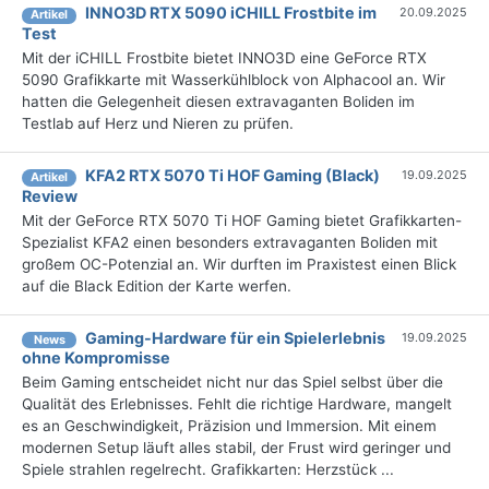
INNO3D RTX 5090 iCHILL Frostbite im
20.09.2025
Artikel
Test
Mit der iCHILL Frostbite bietet INNO3D eine GeForce RTX
5090 Grafikkarte mit Wasserkühlblock von Alphacool an. Wir
hatten die Gelegenheit diesen extravaganten Boliden im
Testlab auf Herz und Nieren zu prüfen.
KFA2 RTX 5070 Ti HOF Gaming (Black)
19.09.2025
Artikel
Review
Mit der GeForce RTX 5070 Ti HOF Gaming bietet Grafikkarten-
Spezialist KFA2 einen besonders extravaganten Boliden mit
großem OC-Potenzial an. Wir durften im Praxistest einen Blick
auf die Black Edition der Karte werfen.
Gaming-Hardware für ein Spielerlebnis
19.09.2025
News
ohne Kompromisse
Beim Gaming entscheidet nicht nur das Spiel selbst über die
Qualität des Erlebnisses. Fehlt die richtige Hardware, mangelt
es an Geschwindigkeit, Präzision und Immersion. Mit einem
modernen Setup läuft alles stabil, der Frust wird geringer und
Spiele strahlen regelrecht. Grafikkarten: Herzstück ...