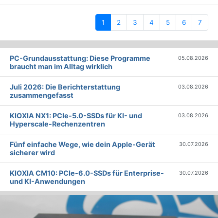
(current)
1
2
3
4
5
6
7
PC-Grundausstattung: Diese Programme
05.08.2026
braucht man im Alltag wirklich
Juli 2026: Die Bericht­erstattung
03.08.2026
zusammengefasst
KIOXIA NX1: PCIe-5.0-SSDs für KI- und
03.08.2026
Hyperscale-Rechenzentren
Fünf einfache Wege, wie dein Apple-Gerät
30.07.2026
sicherer wird
KIOXIA CM10: PCIe-6.0-SSDs für Enterprise-
30.07.2026
und KI-Anwendungen