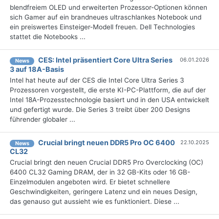
blendfreiem OLED und erweiterten Prozessor-Optionen können
sich Gamer auf ein brandneues ultraschlankes Notebook und
ein preiswertes Einsteiger-Modell freuen. Dell Technologies
stattet die Notebooks ...
CES: Intel präsentiert Core Ultra Series
06.01.2026
News
3 auf 18A-Basis
Intel hat heute auf der CES die Intel Core Ultra Series 3
Prozessoren vorgestellt, die erste KI-PC-Plattform, die auf der
Intel 18A-Prozesstechnologie basiert und in den USA entwickelt
und gefertigt wurde. Die Series 3 treibt über 200 Designs
führender globaler ...
Crucial bringt neuen DDR5 Pro OC 6400
22.10.2025
News
CL32
Crucial bringt den neuen Crucial DDR5 Pro Overclocking (OC)
6400 CL32 Gaming DRAM, der in 32 GB-Kits oder 16 GB-
Einzelmodulen angeboten wird. Er bietet schnellere
Geschwindigkeiten, geringere Latenz und ein neues Design,
das genauso gut aussieht wie es funktioniert. Diese ...