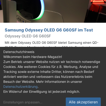
Samsung Odyssey OLED G6 G60SF im Test
Odyssey OLED G6 G60SF
Mit dem Odyssey OLED G6 G60SF bietet Samsung einen QD-
OLED Gaming-Monitor mit schnellem 500-Hz-Panel und
Datenschutzhinweis
WQHD-Auflösung an. Wir haben den 27 Zoll großen Monitor auf
Willkommen beim Hardware-Magazin!
Herz und Nieren geprüft.
Zum Betrieb unserer Website nutzen wir technisch notwendige
Cookies. Alle weiteren Cookies für z.B. Werbung, Analyse und
Impressum
|
Kontakt
|
Jobs
|
Datenschutz
|
Tracking sowie externe Inhalte Dritter, können nach Bedarf
Consent‑Einstellungen
|
Haftungsausschluss
aktiviert werden und verbessern das Nutzererlebnis beim
Besuch der Website. Mehr Informationen in unserer
Feed
Facebook
YouTube
TikTok
Datenschutzerklärung
.
Ein Widerruf der Einwilligung ist jederzeit möglich.
Twitch
Discord
Alle akzeptieren
Einstellungen anpassen
...
© Copyright 2001 - 2026 Hardware-Magazin