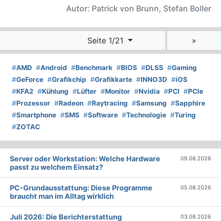
Autor: Patrick von Brunn, Stefan Boller
Seite 1/21
»
#
AMD
#
Android
#
Benchmark
#
BIOS
#
DLSS
#
Gaming
#
GeForce
#
Grafikchip
#
Grafikkarte
#
INNO3D
#
iOS
#
KFA2
#
Kühlung
#
Lüfter
#
Monitor
#
Nvidia
#
PCI
#
PCIe
#
Prozessor
#
Radeon
#
Raytracing
#
Samsung
#
Sapphire
#
Smartphone
#
SMS
#
Software
#
Technologie
#
Turing
#
ZOTAC
Server oder Workstation: Welche Hardware
09.08.2026
passt zu welchem Einsatz?
PC-Grundausstattung: Diese Programme
05.08.2026
braucht man im Alltag wirklich
Juli 2026: Die Bericht­erstattung
03.08.2026