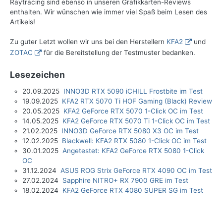
Raytracing sind ebenso in unseren Grafikkarten-Reviews
enthalten. Wir wünschen wie immer viel Spaß beim Lesen des
Artikels!
Zu guter Letzt wollen wir uns bei den Herstellern
KFA2
und
ZOTAC
für die Bereitstellung der Testmuster bedanken.
Lesezeichen
20.09.2025
INNO3D RTX 5090 iCHILL Frostbite im Test
19.09.2025
KFA2 RTX 5070 Ti HOF Gaming (Black) Review
20.05.2025
KFA2 GeForce RTX 5070 1-Click OC im Test
14.05.2025
KFA2 GeForce RTX 5070 Ti 1-Click OC im Test
21.02.2025
INNO3D GeForce RTX 5080 X3 OC im Test
12.02.2025
Blackwell: KFA2 RTX 5080 1-Click OC im Test
30.01.2025
Angetestet: KFA2 GeForce RTX 5080 1-Click
OC
31.12.2024
ASUS ROG Strix GeForce RTX 4090 OC im Test
27.02.2024
Sapphire NITRO+ RX 7900 GRE im Test
18.02.2024
KFA2 GeForce RTX 4080 SUPER SG im Test