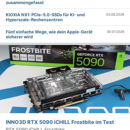
zusammengefasst
KIOXIA NX1: PCIe-5.0-SSDs für KI- und
03.08.2026
Hyperscale-Rechenzentren
Fünf einfache Wege, wie dein Apple-Gerät
30.07.2026
sicherer wird
INNO3D RTX 5090 iCHILL Frostbite im Test
RTX 5090 iCHILL Frostbite