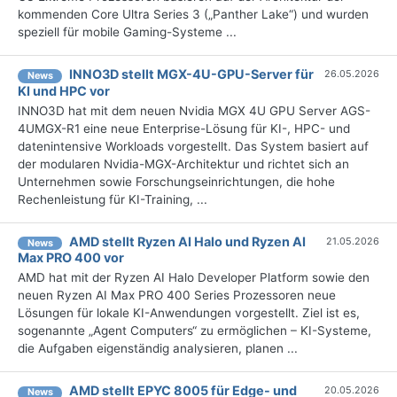
kommenden Core Ultra Series 3 („Panther Lake“) und wurden
speziell für mobile Gaming-Systeme ...
INNO3D stellt MGX-4U-GPU-Server für
26.05.2026
News
KI und HPC vor
INNO3D hat mit dem neuen Nvidia MGX 4U GPU Server AGS-
4UMGX-R1 eine neue Enterprise-Lösung für KI-, HPC- und
datenintensive Workloads vorgestellt. Das System basiert auf
der modularen Nvidia-MGX-Architektur und richtet sich an
Unternehmen sowie Forschungseinrichtungen, die hohe
Rechenleistung für KI-Training, ...
AMD stellt Ryzen AI Halo und Ryzen AI
21.05.2026
News
Max PRO 400 vor
AMD hat mit der Ryzen AI Halo Developer Platform sowie den
neuen Ryzen AI Max PRO 400 Series Prozessoren neue
Lösungen für lokale KI-Anwendungen vorgestellt. Ziel ist es,
sogenannte „Agent Computers“ zu ermöglichen – KI-Systeme,
die Aufgaben eigenständig analysieren, planen ...
AMD stellt EPYC 8005 für Edge- und
20.05.2026
News