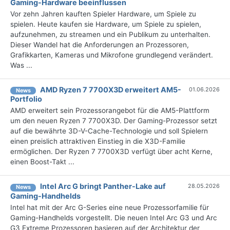
Gaming-Hardware beeinflussen
Vor zehn Jahren kauften Spieler Hardware, um Spiele zu
spielen. Heute kaufen sie Hardware, um Spiele zu spielen,
aufzunehmen, zu streamen und ein Publikum zu unterhalten.
Dieser Wandel hat die Anforderungen an Prozessoren,
Grafikkarten, Kameras und Mikrofone grundlegend verändert.
Was ...
AMD Ryzen 7 7700X3D erweitert AM5-
01.06.2026
News
Portfolio
AMD erweitert sein Prozessorangebot für die AM5-Plattform
um den neuen Ryzen 7 7700X3D. Der Gaming-Prozessor setzt
auf die bewährte 3D-V-Cache-Technologie und soll Spielern
einen preislich attraktiven Einstieg in die X3D-Familie
ermöglichen. Der Ryzen 7 7700X3D verfügt über acht Kerne,
einen Boost-Takt ...
Intel Arc G bringt Panther-Lake auf
28.05.2026
News
Gaming-Handhelds
Intel hat mit der Arc G-Series eine neue Prozessorfamilie für
Gaming-Handhelds vorgestellt. Die neuen Intel Arc G3 und Arc
G3 Extreme Prozessoren basieren auf der Architektur der