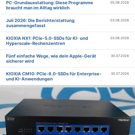
PC-Grundausstattung: Diese Programme
05.08.2026
braucht man im Alltag wirklich
Juli 2026: Die Bericht­erstattung
03.08.2026
zusammengefasst
KIOXIA NX1: PCIe-5.0-SSDs für KI- und
03.08.2026
Hyperscale-Rechenzentren
Fünf einfache Wege, wie dein Apple-Gerät
30.07.2026
sicherer wird
KIOXIA CM10: PCIe-6.0-SSDs für Enterprise-
30.07.2026
und KI-Anwendungen