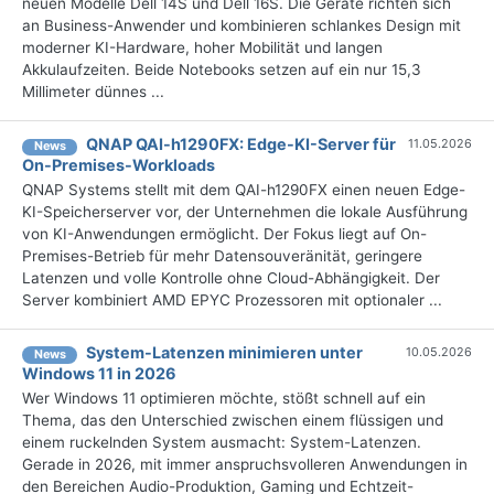
neuen Modelle Dell 14S und Dell 16S. Die Geräte richten sich
an Business-Anwender und kombinieren schlankes Design mit
moderner KI-Hardware, hoher Mobilität und langen
Akkulaufzeiten. Beide Notebooks setzen auf ein nur 15,3
Millimeter dünnes ...
QNAP QAI-h1290FX: Edge-KI-Server für
11.05.2026
News
On-Premises-Workloads
QNAP Systems stellt mit dem QAI-h1290FX einen neuen Edge-
KI-Speicherserver vor, der Unternehmen die lokale Ausführung
von KI-Anwendungen ermöglicht. Der Fokus liegt auf On-
Premises-Betrieb für mehr Datensouveränität, geringere
Latenzen und volle Kontrolle ohne Cloud-Abhängigkeit. Der
Server kombiniert AMD EPYC Prozessoren mit optionaler ...
System-Latenzen minimieren unter
10.05.2026
News
Windows 11 in 2026
Wer Windows 11 optimieren möchte, stößt schnell auf ein
Thema, das den Unterschied zwischen einem flüssigen und
einem ruckelnden System ausmacht: System-Latenzen.
Gerade in 2026, mit immer anspruchsvolleren Anwendungen in
den Bereichen Audio-Produktion, Gaming und Echtzeit-