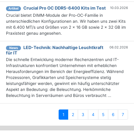
Crucial Pro OC DDR5-6400 Kits im Test
10.03.2026
Artikel
Crucial bietet DIMM-Module der Pro-OC-Familie in
unterschiedlichen Konfigurationen an. Wir haben uns zwei Kits
mit 6.400 MT/s und Größen von 2 x 16 GB sowie 2 x 32 GB im
Praxistest genau angesehen.
LED-Technik: Nachhaltige Leuchtkraft
06.02.2026
News
für IT
Die schnelle Entwicklung moderner Rechenzentren und IT-
Infrastrukturen konfrontiert Unternehmen mit erheblichen
Herausforderungen im Bereich der Energieeffizienz. Während
Prozessoren, Grafikkarten und Speichersysteme stetig
leistungsfähiger werden, gewinnt ein häufig unterschätzter
Aspekt an Bedeutung: die Beleuchtung. Herkömmliche
Beleuchtung in Serverräumen und Büros verbraucht ...
(current)
1
2
3
4
5
6
7