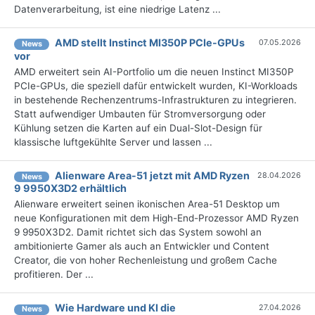
Datenverarbeitung, ist eine niedrige Latenz ...
AMD stellt Instinct MI350P PCIe-GPUs
07.05.2026
News
vor
AMD erweitert sein AI-Portfolio um die neuen Instinct MI350P
PCIe-GPUs, die speziell dafür entwickelt wurden, KI-Workloads
in bestehende Rechenzentrums-Infrastrukturen zu integrieren.
Statt aufwendiger Umbauten für Stromversorgung oder
Kühlung setzen die Karten auf ein Dual-Slot-Design für
klassische luftgekühlte Server und lassen ...
Alienware Area-51 jetzt mit AMD Ryzen
28.04.2026
News
9 9950X3D2 erhältlich
Alienware erweitert seinen ikonischen Area-51 Desktop um
neue Konfigurationen mit dem High-End-Prozessor AMD Ryzen
9 9950X3D2. Damit richtet sich das System sowohl an
ambitionierte Gamer als auch an Entwickler und Content
Creator, die von hoher Rechenleistung und großem Cache
profitieren. Der ...
Wie Hardware und KI die
27.04.2026
News