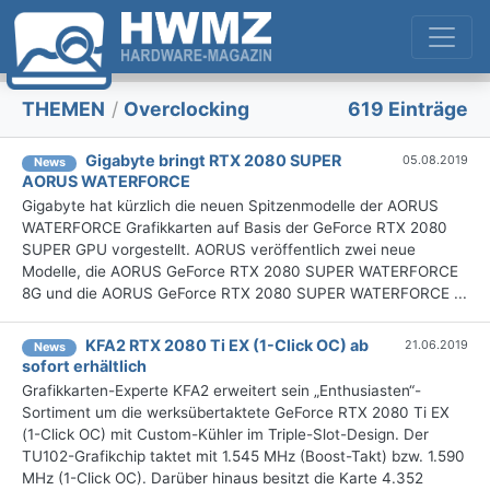
THEMEN
/
Overclocking
619 Einträge
Gigabyte bringt RTX 2080 SUPER
05.08.2019
News
AORUS WATERFORCE
Gigabyte hat kürzlich die neuen Spitzenmodelle der AORUS
WATERFORCE Grafikkarten auf Basis der GeForce RTX 2080
SUPER GPU vorgestellt. AORUS veröffentlich zwei neue
Modelle, die AORUS GeForce RTX 2080 SUPER WATERFORCE
8G und die AORUS GeForce RTX 2080 SUPER WATERFORCE ...
KFA2 RTX 2080 Ti EX (1-Click OC) ab
21.06.2019
News
sofort erhältlich
Grafikkarten-Experte KFA2 erweitert sein „Enthusiasten“-
Sortiment um die werksübertaktete GeForce RTX 2080 Ti EX
(1-Click OC) mit Custom-Kühler im Triple-Slot-Design. Der
TU102-Grafikchip taktet mit 1.545 MHz (Boost-Takt) bzw. 1.590
MHz (1-Click OC). Darüber hinaus besitzt die Karte 4.352