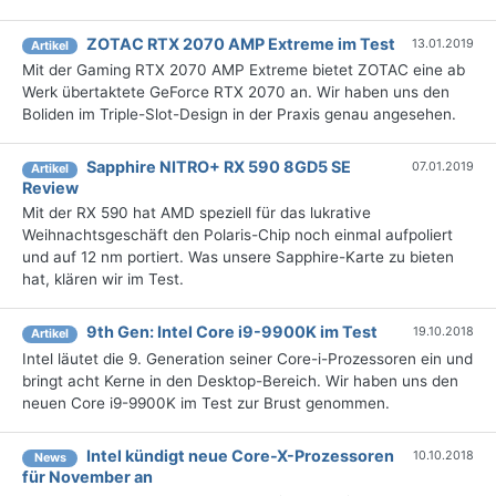
ZOTAC RTX 2070 AMP Extreme im Test
13.01.2019
Artikel
Mit der Gaming RTX 2070 AMP Extreme bietet ZOTAC eine ab
Werk übertaktete GeForce RTX 2070 an. Wir haben uns den
Boliden im Triple-Slot-Design in der Praxis genau angesehen.
Sapphire NITRO+ RX 590 8GD5 SE
07.01.2019
Artikel
Review
Mit der RX 590 hat AMD speziell für das lukrative
Weihnachtsgeschäft den Polaris-Chip noch einmal aufpoliert
und auf 12 nm portiert. Was unsere Sapphire-Karte zu bieten
hat, klären wir im Test.
9th Gen: Intel Core i9-9900K im Test
19.10.2018
Artikel
Intel läutet die 9. Generation seiner Core-i-Prozessoren ein und
bringt acht Kerne in den Desktop-Bereich. Wir haben uns den
neuen Core i9-9900K im Test zur Brust genommen.
Intel kündigt neue Core-X-Prozessoren
10.10.2018
News
für November an