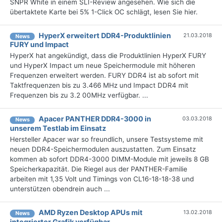
SNPR White in einem SLI-Review angesehen. Wie sich die
übertaktete Karte bei 5% 1-Click OC schlägt, lesen Sie hier.
HyperX erweitert DDR4-Produktlinien
21.03.2018
News
FURY und Impact
HyperX hat angekündigt, dass die Produktlinien HyperX FURY
und HyperX Impact um neue Speichermodule mit höheren
Frequenzen erweitert werden. FURY DDR4 ist ab sofort mit
Taktfrequenzen bis zu 3.466 MHz und Impact DDR4 mit
Frequenzen bis zu 3.2 00MHz verfügbar. ...
Apacer PANTHER DDR4-3000 in
03.03.2018
News
unserem Testlab im Einsatz
Hersteller Apacer war so freundlich, unsere Testsysteme mit
neuen DDR4-Speichermodulen auszustatten. Zum Einsatz
kommen ab sofort DDR4-3000 DIMM-Module mit jeweils 8 GB
Speicherkapazität. Die Riegel aus der PANTHER-Familie
arbeiten mit 1,35 Volt und Timings von CL16-18-18-38 und
unterstützen obendrein auch ...
AMD Ryzen Desktop APUs mit
13.02.2018
News
integrierter Grafik verfügbar