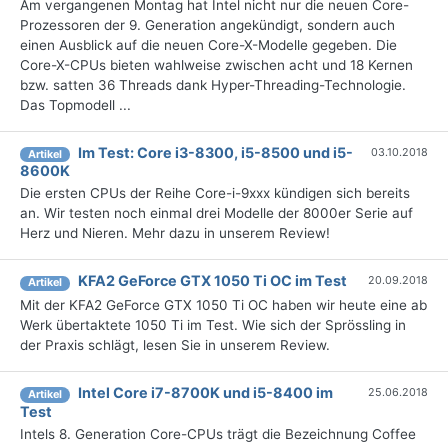
Am vergangenen Montag hat Intel nicht nur die neuen Core-
Prozessoren der 9. Generation angekündigt, sondern auch
einen Ausblick auf die neuen Core-X-Modelle gegeben. Die
Core-X-CPUs bieten wahlweise zwischen acht und 18 Kernen
bzw. satten 36 Threads dank Hyper-Threading-Technologie.
Das Topmodell ...
Im Test: Core i3-8300, i5-8500 und i5-
03.10.2018
Artikel
8600K
Die ersten CPUs der Reihe Core-i-9xxx kündigen sich bereits
an. Wir testen noch einmal drei Modelle der 8000er Serie auf
Herz und Nieren. Mehr dazu in unserem Review!
KFA2 GeForce GTX 1050 Ti OC im Test
20.09.2018
Artikel
Mit der KFA2 GeForce GTX 1050 Ti OC haben wir heute eine ab
Werk übertaktete 1050 Ti im Test. Wie sich der Sprössling in
der Praxis schlägt, lesen Sie in unserem Review.
Intel Core i7-8700K und i5-8400 im
25.06.2018
Artikel
Test
Intels 8. Generation Core-CPUs trägt die Bezeichnung Coffee