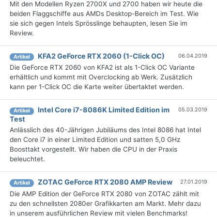
Mit den Modellen Ryzen 2700X und 2700 haben wir heute die
beiden Flaggschiffe aus AMDs Desktop-Bereich im Test. Wie
sie sich gegen Intels Sprösslinge behaupten, lesen Sie im
Review.
KFA2 GeForce RTX 2060 (1-Click OC)
06.04.2019
Artikel
Die GeForce RTX 2060 von KFA2 ist als 1-Click OC Variante
erhältlich und kommt mit Overclocking ab Werk. Zusätzlich
kann per 1-Click OC die Karte weiter übertaktet werden.
Intel Core i7-8086K Limited Edition im
05.03.2019
Artikel
Test
Anlässlich des 40-Jährigen Jubiläums des Intel 8086 hat Intel
den Core i7 in einer Limited Edition und satten 5,0 GHz
Boosttakt vorgestellt. Wir haben die CPU in der Praxis
beleuchtet.
ZOTAC GeForce RTX 2080 AMP Review
27.01.2019
Artikel
Die AMP Edition der GeForce RTX 2080 von ZOTAC zählt mit
zu den schnellsten 2080er Grafikkarten am Markt. Mehr dazu
in unserem ausführlichen Review mit vielen Benchmarks!