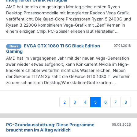
AMD hat bereits am gestrigen Montag seine ersten Ryzen
Desktop Prozessormodelle mit integrierter Radeon Vega Grafik
veröffentlicht. Die Quad-Core Prozessoren Ryzen 5 2400G und
Ryzen 3 2200G kombinieren Vega-Grafik mit „Zen“ Kernen in
einem einzigen Chip. PC-Spieler erleben laut Hersteller ...
EVGA GTX 1080 Ti SC Black Edition
07.01.2018
News
Gaming
AMD hat im vergangenen Jahr mit der neuen Vega-Generation
zwar wieder etwas aufgeholt, kann Konkurrent Nvidia im High-
End-Bereich aber weiterhin nicht das Wasser reichen. Neben
der GeForce TITAN Xp zählt die GeForce GTX 1080 Ti weiterhin
zu den schnellsten Desktop/Workstation-Grafikkarten ...
(current)
2
3
4
5
6
7
8
PC-Grundausstattung: Diese Programme
05.08.2026
braucht man im Alltag wirklich