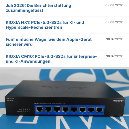
Juli 2026: Die Bericht­erstattung
03.08.2026
zusammengefasst
KIOXIA NX1: PCIe-5.0-SSDs für KI- und
03.08.2026
Hyperscale-Rechenzentren
Fünf einfache Wege, wie dein Apple-Gerät
30.07.2026
sicherer wird
KIOXIA CM10: PCIe-6.0-SSDs für Enterprise-
30.07.2026
und KI-Anwendungen