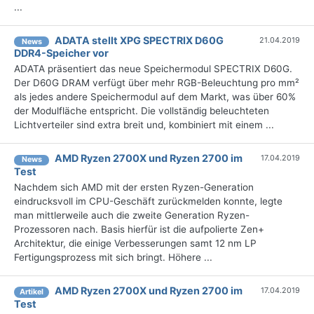
...
ADATA stellt XPG SPECTRIX D60G
21.04.2019
News
DDR4-Speicher vor
ADATA präsentiert das neue Speichermodul SPECTRIX D60G.
Der D60G DRAM verfügt über mehr RGB-Beleuchtung pro mm²
als jedes andere Speichermodul auf dem Markt, was über 60%
der Modulfläche entspricht. Die vollständig beleuchteten
Lichtverteiler sind extra breit und, kombiniert mit einem ...
AMD Ryzen 2700X und Ryzen 2700 im
17.04.2019
News
Test
Nachdem sich AMD mit der ersten Ryzen-Generation
eindrucksvoll im CPU-Geschäft zurückmelden konnte, legte
man mittlerweile auch die zweite Generation Ryzen-
Prozessoren nach. Basis hierfür ist die aufpolierte Zen+
Architektur, die einige Verbesserungen samt 12 nm LP
Fertigungsprozess mit sich bringt. Höhere ...
AMD Ryzen 2700X und Ryzen 2700 im
17.04.2019
Artikel
Test