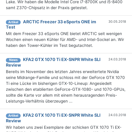
Lake. Wir haben die Modelle Intel Core i7-8700K und i5-8400
samt Z370-Chipsatz in der Praxis getestet.
ARCTIC Freezer 33 eSports ONE im
30.05.2018
Artikel
Test
Mit dem Freezer 33 eSports ONE bietet ARCTIC seit wenigen
Wochen einen neuen Kühler für AMD- und Intel-Sockel an. Wir
haben den Tower-Kühler im Test begutachtet.
KFA2 GTX 1070 Ti EX-SNPR White SLI
24.03.2018
News
Review
Bereits im November des letzten Jahres erweitertete Nvidia
seine Midrange-Familie und schloss mit der GeForce GTX 1070
Ti eine Lücke im bisherigen GTX-10-Lineup: Angesiedelt
zwischen den etablierten GeForce-GTX-1080- und 1070-GPUs,
sollte die Karte vor allem mit einem herausragenden Preis-
Leistungs-Verhältnis überzeugen ...
KFA2 GTX 1070 Ti EX-SNPR White SLI
24.03.2018
Artikel
Review
Wir haben uns zwei Exemplare der schicken GTX 1070 Ti EX-