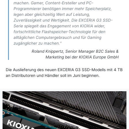
machen. Gamer, Content-Ersteller und PC-
Programmierer benötigen immer mehr Speicherplatz,
legen aber gleichzeitig Wert auf Leistung,
Zuverlässigkeit und Wertigkeit. Die EXCERIA G3 SSD-
Serie spiegelt das Engagement von KIOXIA wider,
fortschrittliche Flashspeicher-Technologie für den
alltäglichen Computergebrauch und für Gaming
zugänglicher zu machen.“
Roland Knippertz, Senior Manager B2C Sales &
Marketing bei der KIOXIA Europe GmbH
Die Auslieferung des neuen EXCERIA G3 SSD-Modells mit 4 TB
an Distributoren und Händler soll im Juni beginnen.