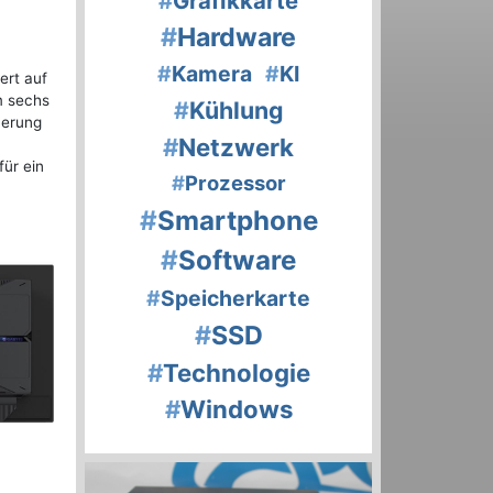
#
Grafikkarte
#
Hardware
#
Kamera
#
KI
ert auf
em sechs
#
Kühlung
uerung
#
Netzwerk
ür ein
#
Prozessor
#
Smartphone
#
Software
#
Speicherkarte
#
SSD
#
Technologie
#
Windows