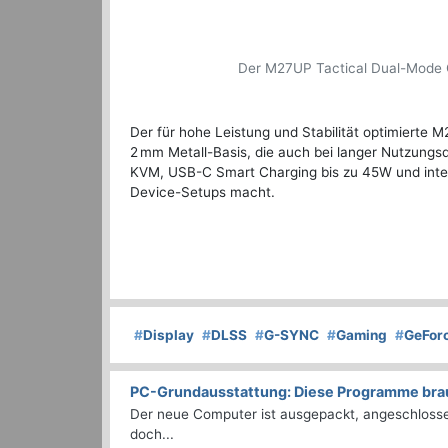
Der M27UP Tactical Dual-Mode Gam
Der für hohe Leistung und Stabilität optimierte 
2 mm Metall-Basis, die auch bei langer Nutzungsd
KVM, USB-C Smart Charging bis zu 45W und integr
Device-Setups macht.
#
Display
#
DLSS
#
G-SYNC
#
Gaming
#
GeFor
PC-Grundausstattung: Diese Programme brauc
Der neue Computer ist ausgepackt, angeschlossen
doch...