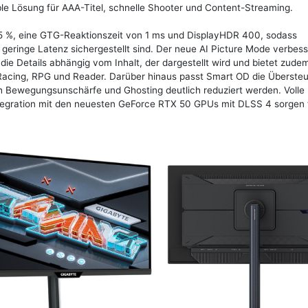
ble Lösung für AAA-Titel, schnelle Shooter und Content-Streaming.
 %, eine GTG-Reaktionszeit von 1 ms und DisplayHDR 400, sodass
geringe Latenz sichergestellt sind. Der neue AI Picture Mode verbess
d die Details abhängig vom Inhalt, der dargestellt wird und bietet zud
 Racing, RPG und Reader. Darüber hinaus passt Smart OD die Überste
h Bewegungsunschärfe und Ghosting deutlich reduziert werden. Volle
egration mit den neuesten GeForce RTX 50 GPUs mit DLSS 4 sorgen f