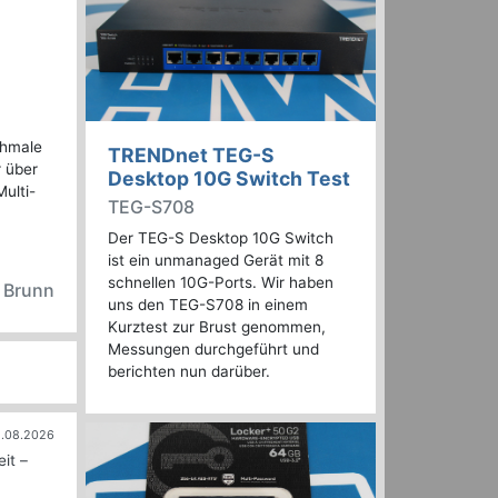
chmale
TRENDnet TEG-S
r über
Desktop 10G Switch Test
ulti-
TEG-S708
Der TEG-S Desktop 10G Switch
ist ein unmanaged Gerät mit 8
schnellen 10G-Ports. Wir haben
n Brunn
uns den TEG-S708 in einem
Kurztest zur Brust genommen,
Messungen durchgeführt und
berichten nun darüber.
.08.2026
it –