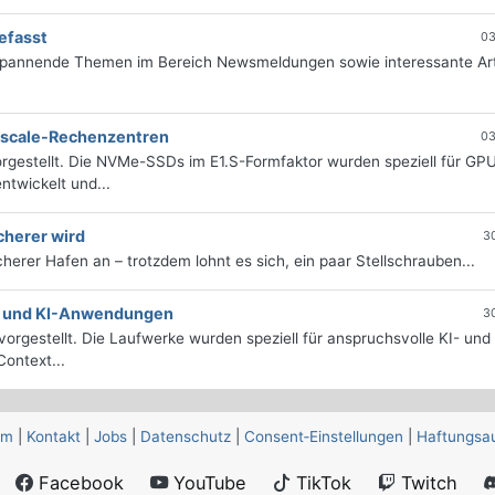
efasst
03
 spannende Themen im Bereich Newsmeldungen sowie interessante Art
erscale-Rechenzentren
03
rgestellt. Die NVMe-SSDs im E1.S-Formfaktor wurden speziell für GP
twickelt und...
cherer wird
3
icherer Hafen an – trotzdem lohnt es sich, ein paar Stellschrauben...
e- und KI-Anwendungen
3
orgestellt. Die Laufwerke wurden speziell für anspruchsvolle KI- und
ontext...
um
|
Kontakt
|
Jobs
|
Datenschutz
|
Consent‑Einstellungen
|
Haftungsa
Facebook
YouTube
TikTok
Twitch