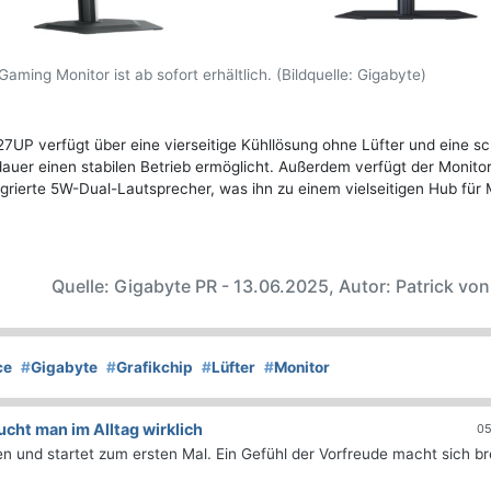
ing Monitor ist ab sofort erhältlich. (Bildquelle: Gigabyte)
M27UP verfügt über eine vierseitige Kühllösung ohne Lüfter und eine s
auer einen stabilen Betrieb ermöglicht. Außerdem verfügt der Monito
ierte 5W-Dual-Lautsprecher, was ihn zu einem vielseitigen Hub für M
Quelle: Gigabyte PR - 13.06.2025, Autor: Patrick vo
ce
#
Gigabyte
#
Grafikchip
#
Lüfter
#
Monitor
ht man im Alltag wirklich
05
 und startet zum ersten Mal. Ein Gefühl der Vorfreude macht sich bre