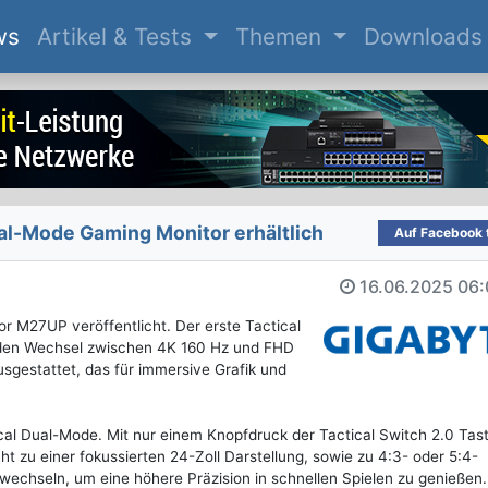
(current)
ws
Artikel & Tests
Themen
Downloads
l-Mode Gaming Monitor erhältlich
Auf Facebook t
16.06.2025
06:
r M27UP veröffentlicht. Der erste Tactical
nden Wechsel zwischen 4K 160 Hz und FHD
usgestattet, das für immersive Grafik und
al Dual-Mode. Mit nur einem Knopfdruck der Tactical Switch 2.0 Tas
ht zu einer fokussierten 24-Zoll Darstellung, sowie zu 4:3- oder 5:4-
 wechseln, um eine höhere Präzision in schnellen Spielen zu genießen.