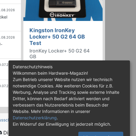
.08.2026
ikel
Kingston IronKey
Locker+ 50 G2 64 GB
.08.2026
Test
U-
IronKey Locker+ 50 G2 64
GB
0.07.2026
Der IronKey Locker+ 50 G2 von
Datenschutzhinweis
Kingston ist ein USB-
Willkommen beim Hardware-Magazin!
Flashspeicher mit 256 Bit starker
Zum Betrieb unserer Website nutzen wir technisch
AES-HW-Verschlüsselung im XTS-
notwendige Cookies. Alle weiteren Cookies für z.B.
0.07.2026
Modus. Wir haben das 64-GB-
Werbung, Analyse und Tracking sowie externe Inhalte
Modell im Praxistest genauer
Dritter, können nach Bedarf aktiviert werden und
begutachtet.
verbessern das Nutzererlebnis beim Besuch der
Website. Mehr Informationen in unserer
Datenschutzerklärung
.
usschluss
Ein Widerruf der Einwilligung ist jederzeit möglich.
Discord