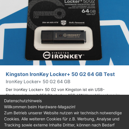
Kingston IronKey Locker+ 50 G2 64 GB Test
IronKey Locker+ 50 G2 64 GB
Der IronKey Locker+ 50 G2 von Kingston ist ein USB-
Flashspeicher mit 256 Bit starker AES-HW-Verschlüsselung im
Datenschutzhinweis
XTS-Modus. Wir haben das 64-GB-Modell im Praxistest
Willkommen beim Hardware-Magazin!
genauer begutachtet.
Zum Betrieb unserer Website nutzen wir technisch notwendige
Cookies. Alle weiteren Cookies für z.B. Werbung, Analyse und
Impressum
|
Kontakt
|
Jobs
|
Datenschutz
|
Tracking sowie externe Inhalte Dritter, können nach Bedarf