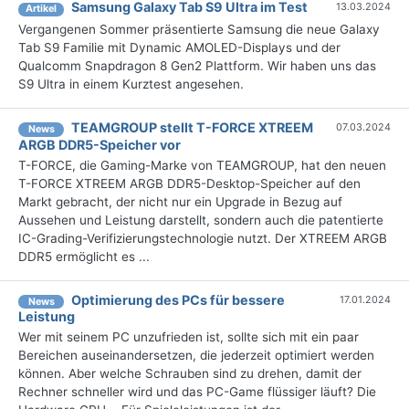
Samsung Galaxy Tab S9 Ultra im Test
13.03.2024
Artikel
Vergangenen Sommer präsentierte Samsung die neue Galaxy
Tab S9 Familie mit Dynamic AMOLED-Displays und der
Qualcomm Snapdragon 8 Gen2 Plattform. Wir haben uns das
S9 Ultra in einem Kurztest angesehen.
TEAMGROUP stellt T-FORCE XTREEM
07.03.2024
News
ARGB DDR5-Speicher vor
T-FORCE, die Gaming-Marke von TEAMGROUP, hat den neuen
T-FORCE XTREEM ARGB DDR5-Desktop-Speicher auf den
Markt gebracht, der nicht nur ein Upgrade in Bezug auf
Aussehen und Leistung darstellt, sondern auch die patentierte
IC-Grading-Verifizierungstechnologie nutzt. Der XTREEM ARGB
DDR5 ermöglicht es ...
Optimierung des PCs für bessere
17.01.2024
News
Leistung
Wer mit seinem PC unzufrieden ist, sollte sich mit ein paar
Bereichen auseinandersetzen, die jederzeit optimiert werden
können. Aber welche Schrauben sind zu drehen, damit der
Rechner schneller wird und das PC-Game flüssiger läuft? Die