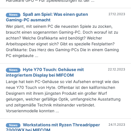
Hardware GPU ‒ Für Spieleleistungen ist der ...
Spaß am Spiel: Was einen guten
27.12.2023
News
Gaming-PC ausmacht
Wer plant, mit seinem PC die neuesten Spiele zu zocken,
braucht einen sogenannten Gaming-PC. Doch worauf ist zu
achten? Welche Grafikkarte wird benötigt? Welcher
Arbeitsspeicher eignet sich? Gibt es spezielle Festplatten?
Grafikkarte: Das Herz des Gaming-PCs Die in einem Gaming
PC eingebaute ...
Hyte Y70 Touch: Gehäuse mit
22.12.2023
News
integriertem Display bei MIFCOM
Lange hat kein PC-Gehäuse so viel Aufsehen erregt wie das
neue Y70 Touch von Hyte. Offenbar ist den kalifornischen
Designern mit ihrem jüngsten Produkt ein großer Wurf
gelungen, welcher gefällige Optik, umfangreiche Ausstattung
und zeitgemäße Technik miteinander verbindet.
Vorserienmodelle konnten ...
Workstations mit Ryzen Threadripper
24.11.2023
News
7000WX bei MIFCOM