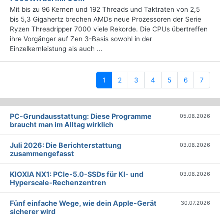
Mit bis zu 96 Kernen und 192 Threads und Taktraten von 2,5
bis 5,3 Gigahertz brechen AMDs neue Prozessoren der Serie
Ryzen Threadripper 7000 viele Rekorde. Die CPUs übertreffen
ihre Vorgänger auf Zen 3-Basis sowohl in der
Einzelkernleistung als auch ...
(current)
1
2
3
4
5
6
7
PC-Grundausstattung: Diese Programme
05.08.2026
braucht man im Alltag wirklich
Juli 2026: Die Bericht­erstattung
03.08.2026
zusammengefasst
KIOXIA NX1: PCIe-5.0-SSDs für KI- und
03.08.2026
Hyperscale-Rechenzentren
Fünf einfache Wege, wie dein Apple-Gerät
30.07.2026
sicherer wird