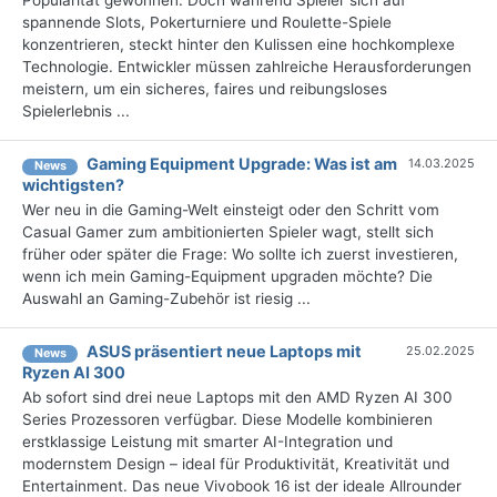
Popularität gewonnen. Doch während Spieler sich auf
spannende Slots, Pokerturniere und Roulette-Spiele
konzentrieren, steckt hinter den Kulissen eine hochkomplexe
Technologie. Entwickler müssen zahlreiche Herausforderungen
meistern, um ein sicheres, faires und reibungsloses
Spielerlebnis ...
Gaming Equipment Upgrade: Was ist am
14.03.2025
News
wichtigsten?
Wer neu in die Gaming-Welt einsteigt oder den Schritt vom
Casual Gamer zum ambitionierten Spieler wagt, stellt sich
früher oder später die Frage: Wo sollte ich zuerst investieren,
wenn ich mein Gaming-Equipment upgraden möchte? Die
Auswahl an Gaming-Zubehör ist riesig ...
ASUS präsentiert neue Laptops mit
25.02.2025
News
Ryzen AI 300
Ab sofort sind drei neue Laptops mit den AMD Ryzen AI 300
Series Prozessoren verfügbar. Diese Modelle kombinieren
erstklassige Leistung mit smarter AI-Integration und
modernstem Design – ideal für Produktivität, Kreativität und
Entertainment. Das neue Vivobook 16 ist der ideale Allrounder