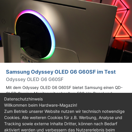
Samsung Odyssey OLED G6 G60SF im Test
Odyssey OLED G6 G60SF
Mit dem Odyssey OLED G6 G60SF bietet Samsung einen QD-
OLED Gaming-Monitor mit schnellem 500-Hz-Panel und
Datenschutzhinweis
WQHD-Auflösung an. Wir haben den 27 Zoll großen Monitor auf
Willkommen beim Hardware-Magazin!
Herz und Nieren geprüft.
Zum Betrieb unserer Website nutzen wir technisch notwendige
Cookies. Alle weiteren Cookies für z.B. Werbung, Analyse und
Impressum
|
Kontakt
|
Jobs
|
Datenschutz
|
Tracking sowie externe Inhalte Dritter, können nach Bedarf
Consent‑Einstellungen
|
Haftungsausschluss
aktiviert werden und verbessern das Nutzererlebnis beim