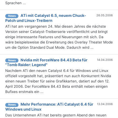
Sprachen ...
ATi mit Catalyst 6.5, neuem Chuck-
26.05.2006
News
Patch und Linux-Treibern
ATi hat am vergangenen 24. Mai diesen Jahres die nächste
Version seiner Catalyst-Treiberserie veröffentlicht und bringt
einige interessante Features und Neuerungen mit sich. Da
wäre beispielsweise die Erweiterung des Overlay Theater Mode
um die Option Standard Dual Mode. Dadurch wird ...
Nvidia mit ForceWare 84.43 Beta für
14.04.2006
News
"Tomb Raider: Legend"
Nachdem ATi den neuen Catalyst 6.4 für Windows und Linux
offiziell vorgestellt hat, präsentiert nun auch Konkurrent Nvidia
einen neuen Treiber für seine Grafikkarten, datiert auf den 12.
April 2006. Der ForceWare 84.43 Beta enthält neben einigen
Bufixes erstmals ein ...
Mehr Performance: ATi Catalyst 6.4 für
13.04.2006
News
Windows und Linux
Das Unternehmen ATi hat bereits gestern Abend den neuen