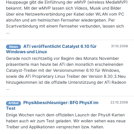
Hauppauge gibt die Einführung der wMVP (wireless MediaMVP)
bekannt. Mit der wMVP lassen sich Videos, Musik und Bilder
über eine Netzwerkverbindung per Kabel oder WLAN vom PC
abrufen und am heimischen Fernseher wiedergeben. Per
Scartverbindung mit einem Fernseher verbunden, lassen sich
...
ATi veröffentlicht Catalyst 6.10 für
31.10.2006
News
Windows und Linux
Gerade noch rechtzeitig vor Beginn des Monats November
präsentierte man heute bei ATi den monatlich erscheinenden
Catalyst-Treiber mit der Versionsnummer 6.10 für Windows,
sowie die ATi Proprietary Linux Treiber der Version 8.30.3.Neu
hinzugekommen ist die offizielle Unterstützung der ATi Radeon
...
Physikbeschleuniger: BFG PhysX im
22.10.2006
Artikel
Test
Einige Wochen nach dem offiziellen Launch der PhysX-Karten
haben auch wir zum Test geladen. Wir wollen sehen was neue
Treiber und Applikationen versprechen bzw. halten.