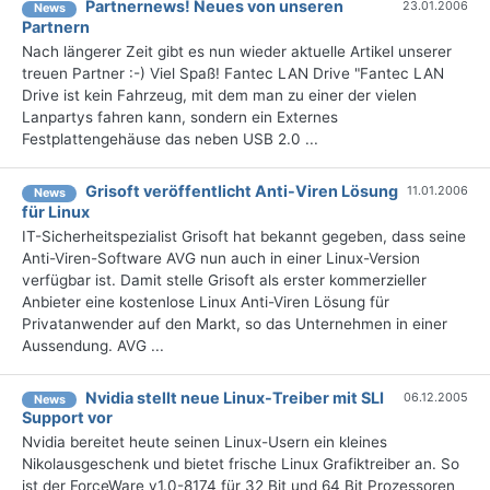
Partnernews! Neues von unseren
23.01.2006
News
Partnern
Nach längerer Zeit gibt es nun wieder aktuelle Artikel unserer
treuen Partner :-) Viel Spaß! Fantec LAN Drive "Fantec LAN
Drive ist kein Fahrzeug, mit dem man zu einer der vielen
Lanpartys fahren kann, sondern ein Externes
Festplattengehäuse das neben USB 2.0 ...
Grisoft veröffentlicht Anti-Viren Lösung
11.01.2006
News
für Linux
IT-Sicherheitspezialist Grisoft hat bekannt gegeben, dass seine
Anti-Viren-Software AVG nun auch in einer Linux-Version
verfügbar ist. Damit stelle Grisoft als erster kommerzieller
Anbieter eine kostenlose Linux Anti-Viren Lösung für
Privatanwender auf den Markt, so das Unternehmen in einer
Aussendung. AVG ...
Nvidia stellt neue Linux-Treiber mit SLI
06.12.2005
News
Support vor
Nvidia bereitet heute seinen Linux-Usern ein kleines
Nikolausgeschenk und bietet frische Linux Grafiktreiber an. So
ist der ForceWare v1.0-8174 für 32 Bit und 64 Bit Prozessoren