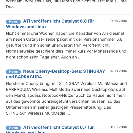
Webcam, Wireless-LAN, Bluetooth und nicht zuletzt Intels Core
Duo ...
ATi veröffentlicht Catalyst 6.8 für
19.08.2006
News
Windows und Linux
Nicht einmal drei Wochen haben die Kanadier von ATi diesmal
am neuen Catalyst-Treiberpaket mit der Versionsnummer 6.8
getüfftelt und ihn somit unerwartet früh veröffentlicht.
Normalerweise geschieht dies immer kurz vor Monatsende und
nicht schon zehn Tage eher. Auch an ...
Neue Cherry-Desktop-Sets: STINGRAY
04.08.2006
News
und BARRACUDA
Hersteller Cherry bringt mit STINGRAY Wireless MultiMedia und
BARRACUDA Wireless MultiMedia zwei neue Desktop-Sets auf
den Markt, sodass Notebook-Nutzer auch zu Hause nicht mehr
auf das gewohnte Schreibgefühl verzichten müssen, so das
Unternehmen in seiner gestrigen Pressemitteilung. Das
STINGRAY Wireless MultiMedia ...
ATi veröffentlicht Catalyst 6.7 für
31.07.2006
News
Windows und Linux