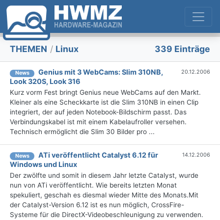
THEMEN
/
Linux
339 Einträge
Genius mit 3 WebCams: Slim 310NB,
20.12.2006
News
Look 320S, Look 316
Kurz vorm Fest bringt Genius neue WebCams auf den Markt.
Kleiner als eine Scheckkarte ist die Slim 310NB in einen Clip
integriert, der auf jeden Notebook-Bildschirm passt. Das
Verbindungskabel ist mit einem Kabelaufroller versehen.
Technisch ermöglicht die Slim 30 Bilder pro ...
ATi veröffentlicht Catalyst 6.12 für
14.12.2006
News
Windows und Linux
Der zwölfte und somit in diesem Jahr letzte Catalyst, wurde
nun von ATi veröffentlicht. Wie bereits letzten Monat
spekuliert, geschah es diesmal wieder Mitte des Monats.Mit
der Catalyst-Version 6.12 ist es nun möglich, CrossFire-
Systeme für die DirectX-Videobeschleunigung zu verwenden.