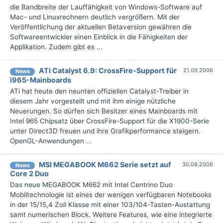
die Bandbreite der Lauffähigkeit von Windows-Software auf
Mac- und Linuxrechnern deutlich vergrößern. Mit der
Veröffentlichung der aktuellen Betaversion gewähren die
Softwareentwickler einen Einblick in die Fähigkeiten der
Applikation. Zudem gibt es ...
ATi Catalyst 6.9: CrossFire-Support für
21.09.2006
News
i965-Mainboards
ATi hat heute den neunten offiziellen Catalyst-Treiber in
diesem Jahr vorgestellt und mit ihm einige nützliche
Neuerungen. So dürfen sich Besitzer eines Mainboards mit
Intel 965 Chipsatz über CrossFire-Support für die X1900-Serie
unter Direct3D freuen und ihre Grafikperformance steigern.
OpenGL-Anwendungen ...
MSI MEGABOOK M662 Serie setzt auf
30.08.2006
News
Core 2 Duo
Das neue MEGABOOK M662 mit Intel Centrino Duo
Mobiltechnologie ist eines der wenigen verfügbaren Notebooks
in der 15/15,4 Zoll Klasse mit einer 103/104-Tasten-Austattung
samt numerischen Block. Weitere Features, wie eine integrierte