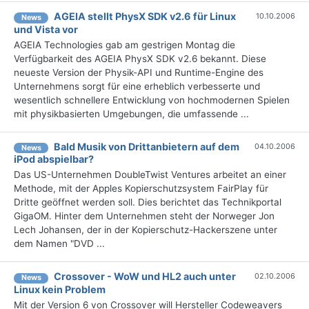
AGEIA stellt PhysX SDK v2.6 für Linux
10.10.2006
News
und Vista vor
AGEIA Technologies gab am gestrigen Montag die
Verfügbarkeit des AGEIA PhysX SDK v2.6 bekannt. Diese
neueste Version der Physik-API und Runtime-Engine des
Unternehmens sorgt für eine erheblich verbesserte und
wesentlich schnellere Entwicklung von hochmodernen Spielen
mit physikbasierten Umgebungen, die umfassende ...
Bald Musik von Drittanbietern auf dem
04.10.2006
News
iPod abspielbar?
Das US-Unternehmen DoubleTwist Ventures arbeitet an einer
Methode, mit der Apples Kopierschutzsystem FairPlay für
Dritte geöffnet werden soll. Dies berichtet das Technikportal
GigaOM. Hinter dem Unternehmen steht der Norweger Jon
Lech Johansen, der in der Kopierschutz-Hackerszene unter
dem Namen "DVD ...
Crossover - WoW und HL2 auch unter
02.10.2006
News
Linux kein Problem
Mit der Version 6 von Crossover will Hersteller Codeweavers