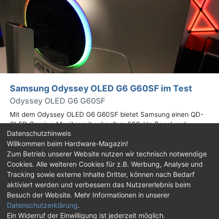
Samsung Odyssey OLED G6 G60SF im Test
Odyssey OLED G6 G60SF
Mit dem Odyssey OLED G6 G60SF bietet Samsung einen QD-
OLED Gaming-Monitor mit schnellem 500-Hz-Panel und
Datenschutzhinweis
WQHD-Auflösung an. Wir haben den 27 Zoll großen Monitor auf
Willkommen beim Hardware-Magazin!
Herz und Nieren geprüft.
Zum Betrieb unserer Website nutzen wir technisch notwendige
Cookies. Alle weiteren Cookies für z.B. Werbung, Analyse und
Impressum
|
Kontakt
|
Jobs
|
Datenschutz
|
Tracking sowie externe Inhalte Dritter, können nach Bedarf
Consent‑Einstellungen
|
Haftungsausschluss
aktiviert werden und verbessern das Nutzererlebnis beim
Besuch der Website. Mehr Informationen in unserer
Feed
Facebook
YouTube
TikTok
Datenschutzerklärung
.
Ein Widerruf der Einwilligung ist jederzeit möglich.