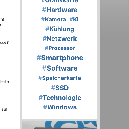
#
Grafikkarte
#
Hardware
#
Kamera
#
KI
cht
e
#
Kühlung
#
Netzwerk
sseln
#
Prozessor
#
Smartphone
#
Software
#
Speicherkarte
ierte
#
SSD
#
Technologie
#
Windows
 auf