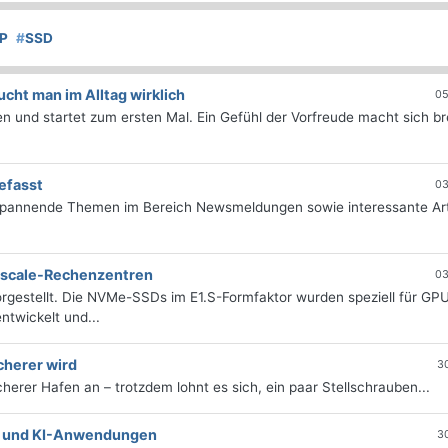
P
#
SSD
ht man im Alltag wirklich
05
 und startet zum ersten Mal. Ein Gefühl der Vorfreude macht sich bre
efasst
03
 spannende Themen im Bereich Newsmeldungen sowie interessante Art
erscale-Rechenzentren
03
rgestellt. Die NVMe-SSDs im E1.S-Formfaktor wurden speziell für GP
twickelt und...
cherer wird
3
icherer Hafen an – trotzdem lohnt es sich, ein paar Stellschrauben...
e- und KI-Anwendungen
3