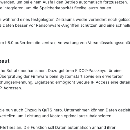
 werden, um bei einem Ausfall den Betrieb automatisch fortzusetzen.
 integrieren, um die Speicherkapazität flexibel auszubauen.
ie während eines festgelegten Zeitraums weder verändert noch gelös
e Daten besser vor Ransomware-Angriffen schützen und eine schnell
ero h6.0 außerdem die zentrale Verwaltung von Verschlüsselungsschlü
baut
iche Schutzmechanismen. Dazu gehören FIDO2-Passkeys für eine
 Überprüfung der Firmware beim Systemstart sowie ein erweiterter
hungserkennung. Ergänzend ermöglicht Secure IP Access eine detaill
IP-Adressen.
logie nun auch Einzug in QuTS hero. Unternehmen können Daten gezielt
verteilen, um Leistung und Kosten optimal auszubalancieren.
ileTiers an. Die Funktion soll Daten automatisch anhand ihrer