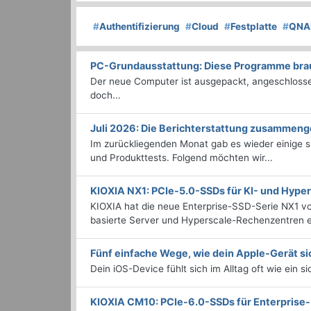
#
Authentifizierung
#
Cloud
#
Festplatte
#
QNA
PC-Grundausstattung: Diese Programme brauc
Der neue Computer ist ausgepackt, angeschlossen
doch...
Juli 2026: Die Bericht­erstattung zusammeng
Im zurückliegenden Monat gab es wieder einige
und Produkttests. Folgend möchten wir...
KIOXIA NX1: PCIe-5.0-SSDs für KI- und Hyp
KIOXIA hat die neue Enterprise-SSD-Serie NX1 vo
basierte Server und Hyperscale-Rechenzentren en
Fünf einfache Wege, wie dein Apple-Gerät si
Dein iOS-Device fühlt sich im Alltag oft wie ein s
KIOXIA CM10: PCIe-6.0-SSDs für Enterpris