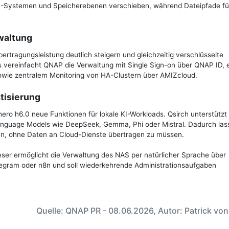
S-Systemen und Speicherebenen verschieben, während Dateipfade fü
waltung
ertragungsleistung deutlich steigern und gleichzeitig verschlüsselte
 vereinfacht QNAP die Verwaltung mit Single Sign-on über QNAP ID, 
owie zentralem Monitoring von HA-Clustern über AMIZcloud.
tisierung
 hero h6.0 neue Funktionen für lokale KI-Workloads. Qsirch unterstützt 
anguage Models wie DeepSeek, Gemma, Phi oder Mistral. Dadurch las
, ohne Daten an Cloud-Dienste übertragen zu müssen.
eser ermöglicht die Verwaltung des NAS per natürlicher Sprache über
gram oder n8n und soll wiederkehrende Administrationsaufgaben
Quelle: QNAP PR - 08.06.2026, Autor: Patrick vo