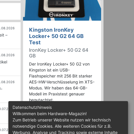
.08.2026
Kingston IronKey
it –
Locker+ 50 G2 64 GB
Test
IronKey Locker+ 50 G2 64
GB
.08.2026
ikel
Der IronKey Locker+ 50 G2 von
Kingston ist ein USB-
Flashspeicher mit 256 Bit starker
AES-HW-Verschlüsselung im XTS-
.08.2026
Modus. Wir haben das 64-GB-
U-
Modell im Praxistest genauer
begutachtet.
Datenschutzhinweis
0.07.2026
Willkommen beim Hardware-Magazin!
Zum Betrieb unserer Website nutzen wir technisch
notwendige Cookies. Alle weiteren Cookies für z.B.
0.07.2026
Werbung, Analyse und Tracking sowie externe Inhalte