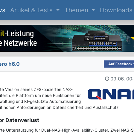
(current)
ws
Artikel & Tests
Themen
Downloads
ero h6.0
Auf Facebook t
09.06.
00:
te Version seines ZFS-basierten NAS-
tert die Plattform um neue Funktionen für
waltung und KI-gestützte Automatisierung
it hohen Anforderungen an Datensicherheit und Ausfallschutz.
or Datenverlust
rte Unterstützung für Dual-NAS-High-Availability-Cluster. Zwei NAS-