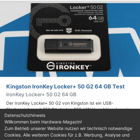
Kingston IronKey Locker+ 50 G2 64 GB Test
IronKey Locker+ 50 G2 64 GB
Der IronKey Locker+ 50 G2 von Kingston ist ein USB-
Flashspeicher mit 256 Bit starker AES-HW-Verschlüsselung im
Datenschutzhinweis
XTS-Modus. Wir haben das 64-GB-Modell im Praxistest
Willkommen beim Hardware-Magazin!
genauer begutachtet.
Zum Betrieb unserer Website nutzen wir technisch notwendige
Cookies. Alle weiteren Cookies für z.B. Werbung, Analyse und