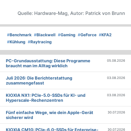
Quelle: Hardware-Mag, Autor: Patrick von Brunn
#
Benchmark
#
Blackwell
#
Gaming
#
GeForce
#
KFA2
#
Kühlung
#
Raytracing
PC-Grundausstattung: Diese Programme
05.08.2026
braucht man im Alltag wirklich
Juli 2026: Die Bericht­erstattung
03.08.2026
zusammengefasst
KIOXIA NX1: PCIe-5.0-SSDs für KI- und
03.08.2026
Hyperscale-Rechenzentren
Fünf einfache Wege, wie dein Apple-Gerät
30.07.2026
sicherer wird
KIOXIA CM10: PCIe-6.0-SSDs für Enterprise-
30.07.2026