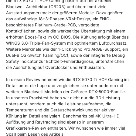
Die RTX 5070 Ti HOF Gaming basiert auf der aktuellen
Blackwell-Architektur (GB203) und übernimmt viele
Ausstattungsmerkmale der größeren Modelle. Dazu gehören
das aufwändige 18+3-Phasen-VRM-Design, ein ENIG-
beschichtetes Platinum-Grade-PCB, vergoldete
Kontaktflächen, sowie die werkseitige Übertaktung mit einem
erhöhten Boost-Takt im OC-BIOS. Die Kühlung erfolgt über das
WINGS 3.0-Triple-Fan-System mit optimiertem Luftdurchsatz.
Weitere Merkmale wie der 1-Click Sync Pro ARGB-Support, ein
Dual-BIOS-Switch (Gaming/OC), sowie der integrierte Debug
Safety Indicator zur Echtzeit-Fehlerdiagnose, unterstreichen
die Ausrichtung auf Overclocker und Enthusiasten.
In diesem Review nehmen wir die RTX 5070 Ti HOF Gaming im
Detail unter die Lupe und vergleichen sie unter anderem mit
weiteren Blackwell-Modellen der GeForce-RTX-5000-Familie.
In unserem Praxistest haben wir nicht nur die 3D-Leistung
untersucht, sondern auch die Leistungsaufnahme, die
Temperaturen und die Geräuschentwicklung der aktiven
Kühlung im Detail analysiert. Benchmarks bei 4K-Ultra-HD-
Auflösung und Raytracing sind ebenso in unserem
Grafikkarten-Review enthalten. Wir wünschen wie immer viel
Spaß beim Lesen des Artikels!