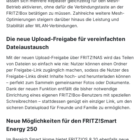
lassen sich mehrere Repeater gleichzeitig für den Mesh-
Betrieb aktivieren, ohne dafür die Verbindungstaste an der
FRITZ!Box betätigen zu müssen. Zahlreiche weitere Mesh-
Optimierungen steigern darüber hinaus die Leistung und
Stabilität aller WLAN-Verbindungen.
Die neue Upload-Freigabe für vereinfachten
Dateiaustausch
Mit der neuen Upload-Freigabe über FRITZ!NAS wird das Teilen
von Dateien so einfach wie nie: Nutzer können einen Ordner
per Freigabe-Link zugänglich machen, sodass die Nutzer des
Freigabe-Links direkt Inhalte hoch- und herunterladen können
– perfekt zum Sammeln gemeinsamer Fotos oder Dokumente.
Dank der neuen Funktion entfällt die bisher notwendige
Einrichtung eines eigenen FRITZ!Box-Benutzers mit speziellen
Schreibrechten – stattdessen genügt ein einziger Link, um den
sicheren Dateiupload für Freunde und Familie zu ermöglichen.
Neue Möglichkeiten für den FRITZ!Smart
Energy 250
Im Bereich Smart Home bietet FRITZ!OS 8.20 ebenfalls neue