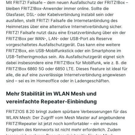
Mit FRITZ! Failsafe – dem neuen Ausfallschutz der FRITZ!Box –
bleiben FRITZ!Box-Anwender immer online. Sollte die
Glasfaser, DSL- oder Kabelverbindung instabil sein oder
ausfallen, stellt FRITZ! Failsafe die Internetanbindung des
Heimnetzes über eine alternative Internetverbindung sicher.
FRITZ! Failsafe nutzt dazu eine Ersatzverbindung über ein der
FRITZ!Box per WAN-, LAN- oder USB-Port als Reserve
vorgeschaltetes Ausfallschutzgerät. Das kann eine weitere
FRITZ!Box, ein USB-Mobilfunkstick oder ein Smartphone im
USB-Tetheringmodus sein. Als Ausfallschutzgerät eignet sich
dabei insbesondere eine FRITZ!Box für Mobilfunk, wie z. B. die
FRITZ!Box 6860 5G oder 6850 LTE. Dieses Feature ist ideal für
alle, die auf eine zuverlässige Internetverbindung angewiesen
sind – sei es im Homeoffice oder in Ladengeschäften.
Mehr Stabilität im WLAN Mesh und
vereinfachte Repeater-Einbindung
FRITZ!OS 8.20 bringt zudem spürbare Verbesserungen für das
WLAN Mesh: Der Zugriff vom Mesh Master auf angebundene
FRITZ!Repeater ist jetzt noch komfortabler – ein erneutes
Eingeben des Kennworts ist nicht mehr erforderlich. Zudem