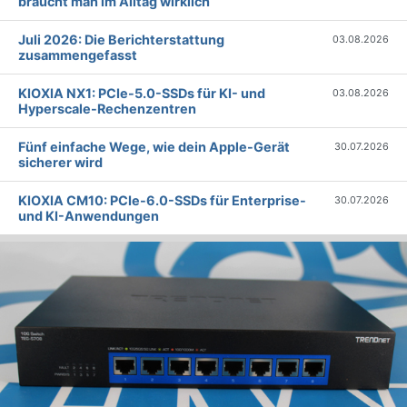
braucht man im Alltag wirklich
Juli 2026: Die Bericht­erstattung
03.08.2026
zusammengefasst
KIOXIA NX1: PCIe-5.0-SSDs für KI- und
03.08.2026
Hyperscale-Rechenzentren
Fünf einfache Wege, wie dein Apple-Gerät
30.07.2026
sicherer wird
KIOXIA CM10: PCIe-6.0-SSDs für Enterprise-
30.07.2026
und KI-Anwendungen