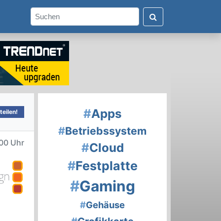
#
Apps
teilen!
#
Betriebssystem
00 Uhr
#
Cloud
#
Festplatte
#
Gaming
#
Gehäuse