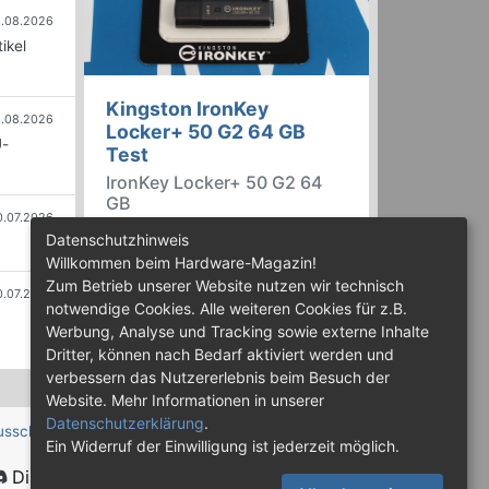
.08.2026
ikel
Kingston IronKey
.08.2026
Locker+ 50 G2 64 GB
U-
Test
IronKey Locker+ 50 G2 64
GB
0.07.2026
Der IronKey Locker+ 50 G2 von
Datenschutzhinweis
Kingston ist ein USB-
Willkommen beim Hardware-Magazin!
Flashspeicher mit 256 Bit starker
Zum Betrieb unserer Website nutzen wir technisch
0.07.2026
AES-HW-Verschlüsselung im XTS-
notwendige Cookies. Alle weiteren Cookies für z.B.
Modus. Wir haben das 64-GB-
Werbung, Analyse und Tracking sowie externe Inhalte
Modell im Praxistest genauer
Dritter, können nach Bedarf aktiviert werden und
begutachtet.
verbessern das Nutzererlebnis beim Besuch der
Website. Mehr Informationen in unserer
Datenschutzerklärung
.
usschluss
Ein Widerruf der Einwilligung ist jederzeit möglich.
Discord