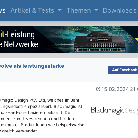
(current)
ws
Artikel & Tests
Themen
Downloads
olve als leistungsstarke
Auf Facebook 
15.02.2024
21:
magic Design Pty. Ltd, welches im Jahr
ngsindustrie spezialisiert. Blackmagic ist
und -Hardware basieren bekannt. Der
uipment zum Livestreamen und für den
lockbuster-Produktionen wie beispielsweise
nigreich verwendet.