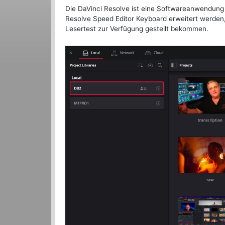
Die DaVinci Resolve ist eine Softwareanwendung 
Resolve Speed Editor Keyboard erweitert werden, 
Lesertest zur Verfügung gestellt bekommen.