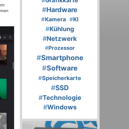
#
Grafikkarte
dem
#
Hardware
einen
#
Kamera
#
KI
#
Kühlung
#
Netzwerk
#
Prozessor
#
Smartphone
#
Software
#
Speicherkarte
#
SSD
#
Technologie
#
Windows