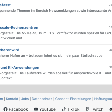
efasst
03
 spannende Themen im Bereich Newsmeldungen sowie interessante Art
erscale-Rechenzentren
03
rgestellt. Die NVMe-SSDs im E1.S-Formfaktor wurden speziell für GP
twickelt und...
cherer wird
3
icherer Hafen an – trotzdem lohnt es sich, ein paar Stellschrauben...
e- und KI-Anwendungen
3
orgestellt. Die Laufwerke wurden speziell für anspruchsvolle KI- und
ontext...
um
|
Kontakt
|
Jobs
|
Datenschutz
|
Consent‑Einstellungen
|
Haftungsa
Facebook
YouTube
TikTok
Twitch