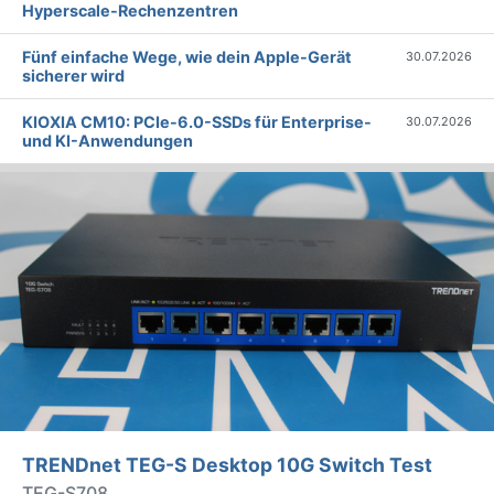
Hyperscale-Rechenzentren
Fünf einfache Wege, wie dein Apple-Gerät
30.07.2026
sicherer wird
KIOXIA CM10: PCIe-6.0-SSDs für Enterprise-
30.07.2026
und KI-Anwendungen
TRENDnet TEG-S Desktop 10G Switch Test
TEG-S708